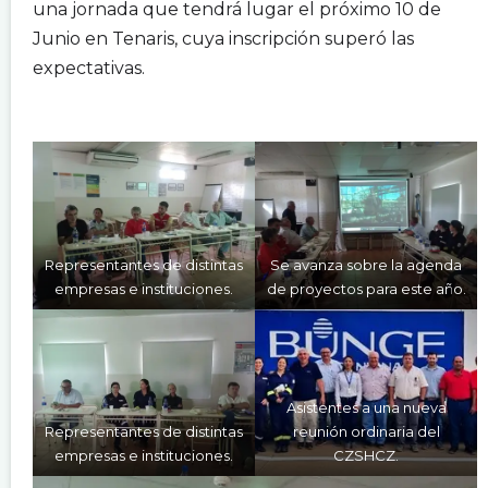
una jornada que tendrá lugar el próximo 10 de
Junio en Tenaris, cuya inscripción superó las
expectativas.
.
.
Representantes de distintas
Se avanza sobre la agenda
empresas e instituciones.
de proyectos para este año.
Asistentes a una nueva
Representantes de distintas
reunión ordinaria del
empresas e instituciones.
CZSHCZ.