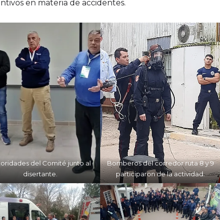
entivos en materia de accidentes.
oridades del Comité junto al
Bomberos del corredor ruta 8 y 9
disertante.
participaron de la actividad.