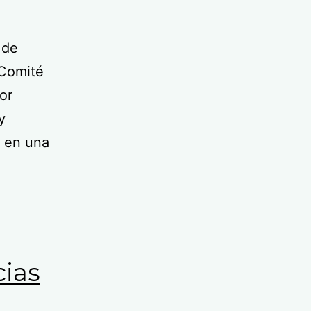
 de
 Comité
or
y
, en una
ias