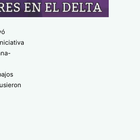
vó
niciativa
ana-
bajos
usieron