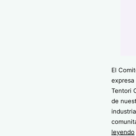
El Comi
expresa 
Tentori
de nuest
industri
comunita
leyendo