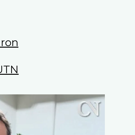
aron
 UTN