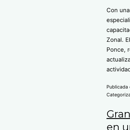
Con una 
especial
capacita
Zonal. E
Ponce, r
actualiz
activid
Publicada 
Categori
Gran
en u