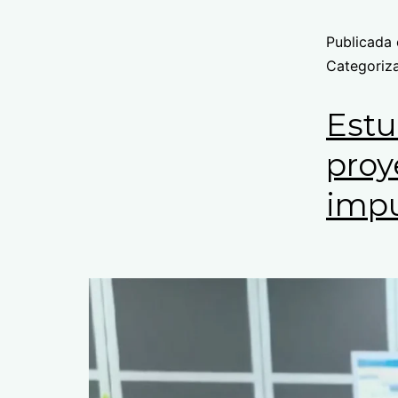
Publicada 
Categori
Estu
proy
impu