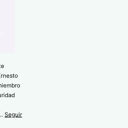
te
Ernesto
miembro
uridad
s…
Seguir