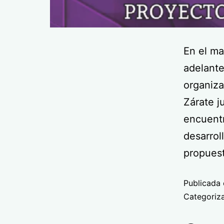
En el ma
adelante
organiz
Zárate j
encuentr
desarrol
propues
Publicada 
Categori