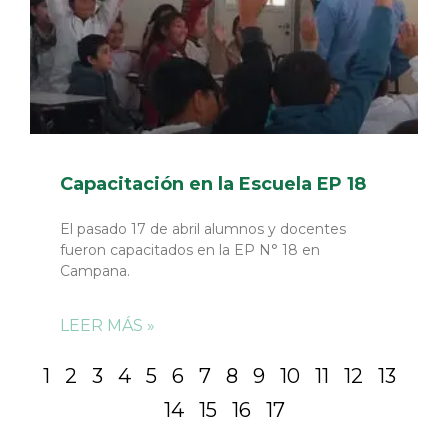
Capacitación en la Escuela EP 18
El pasado 17 de abril alumnos y docentes
fueron capacitados en la EP N° 18 en
Campana.
LEER MÁS »
1
2
3
4
5
6
7
8
9
10
11
12
13
14
15
16
17