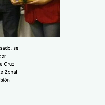
asado, se
dor
la Cruz
té Zonal
isión