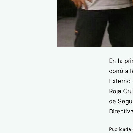
En la pr
donó a l
Externo 
Roja Cru
de Segu
Directiv
Publicada 