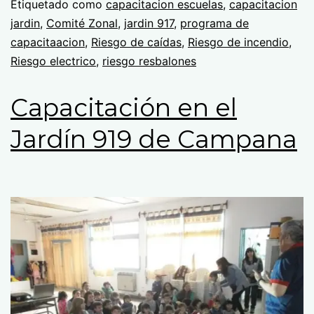
Etiquetado como
capacitacion escuelas
,
capacitacion
jardin
,
Comité Zonal
,
jardin 917
,
programa de
capacitaacion
,
Riesgo de caídas
,
Riesgo de incendio
,
Riesgo electrico
,
riesgo resbalones
Capacitación en el
Jardín 919 de Campana